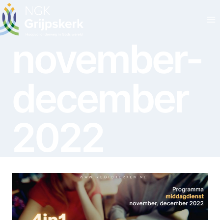
Doorgaan
naar
inhoud
november-
december
2022