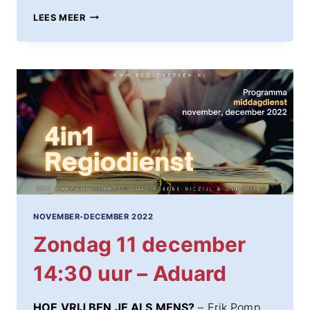
ZONDAG
LEES MEER
18
DECEMBER
14:30
UUR
–
ENUMATIL
NOVEMBER-DECEMBER 2022
Zondag 11 december
14:30 uur – Aduard
HOE VRIJ BEN JE ALS MENS?
– Erik Pomp