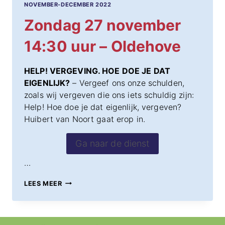
NOVEMBER-DECEMBER 2022
Zondag 27 november
14:30 uur – Oldehove
HELP! VERGEVING. HOE DOE JE DAT
EIGENLIJK?
– Vergeef ons onze schulden,
zoals wij vergeven die ons iets schuldig zijn:
Help! Hoe doe je dat eigenlijk, vergeven?
Huibert van Noort gaat erop in.
Ga naar de dienst
…
ZONDAG
LEES MEER
27
NOVEMBER
14:30
UUR