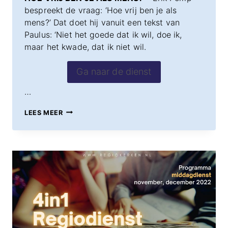
bespreekt de vraag: ‘Hoe vrij ben je als
mens?’ Dat doet hij vanuit een tekst van
Paulus: ‘Niet het goede dat ik wil, doe ik,
maar het kwade, dat ik niet wil.
Ga naar de dienst
…
ZONDAG
LEES MEER
11
DECEMBER
14:30
UUR
–
ADUARD