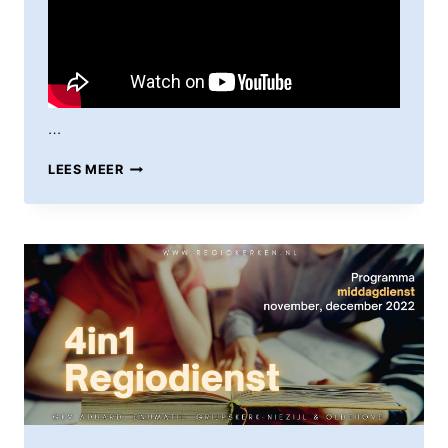
…
ZONDAG
LEES MEER
4
DECEMBER
14:30
UUR
–
GRIJPSKERK-
NIEZIJL