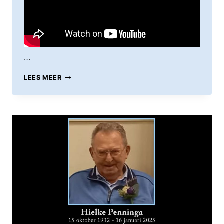
…
VRIJDAG
LEES MEER
17
OKTOBER
14:00
UUR