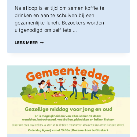
Na afloop is er tijd om samen koffie te
drinken en aan te schuiven bij een
gezamenlijke lunch. Bezoekers worden
uitgenodigd om zelf iets …
ZONDAG
LEES MEER
14
JUNI
11:00
UUR
–
TENTDIENST
OOSTERKADE