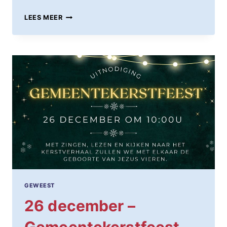
8
LEES MEER
JANUARI
–
GEMEENTEVERGADERING
GEWEEST
26 december –