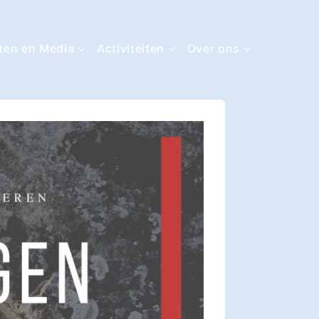
ten en Media
Activiteiten
Over ons