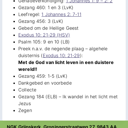
Genadeverkondiging:
1 Johannes 1: 9
– 2: 2
Gezang 460: 1 en 3 (LvK)
Leefregel:
1 Johannes 2: 7-11
Gezang 456: 3 (LvK)
Gebed om de Heilige Geest
Exodus 10: 21-29 (HSV)
Psalm 105: 9 en 10 (LB)
Preek n.a.v. de negende plaag – algehele
duisternis (
Exodus 10: 21-29
):
Met de God van licht leven in een duistere
wereld!!
Gezang 459: 1-5 (LvK)
Dankgebed en voorbede
Collecte
Gezang 184 (ELB) – Ik wandel in het licht met
Jezus
Zegen
NGK Grijpskerk, Groningerstraatweg 27, 9843 AA