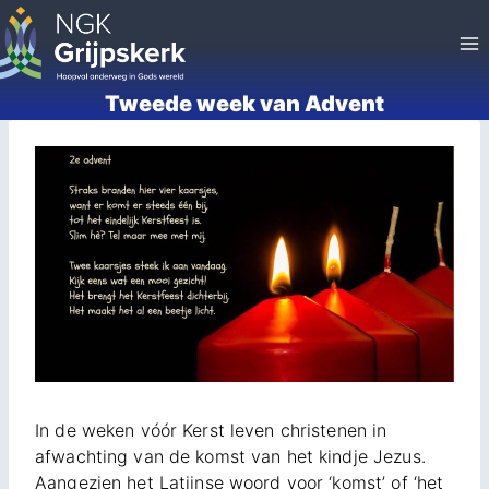
Doorgaan
naar
inhoud
Tweede week van Advent
In de weken vóór Kerst leven christenen in
afwachting van de komst van het kindje Jezus.
Aangezien het Latijnse woord voor ‘komst’ of ‘het