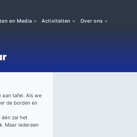
ten en Media
Activiteiten
Over ons
ur
 aan tafel. Als we
ver de borden en
e één zal het
nk. Maar iedereen