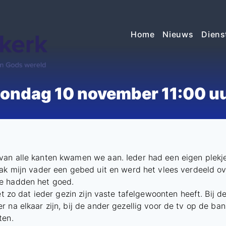
Home
Nieuws
Diens
ondag 10 november 11:00 u
van alle kanten kwamen we aan. Ieder had een eigen plekje
rak mijn vader een gebed uit en werd het vlees verdeeld o
e hadden het goed.
et zo dat ieder gezin zijn vaste tafelgewoonten heeft. Bij d
 na elkaar zijn, bij de ander gezellig voor de tv op de ba
ten.