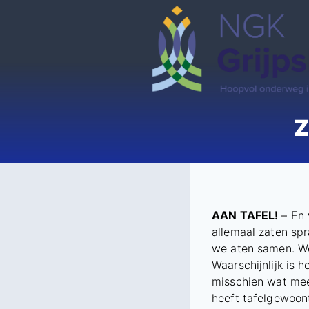
Doorgaan
naar
inhoud
Z
AAN TAFEL!
– En 
allemaal zaten sp
we aten samen. W
Waarschijnlijk is h
misschien wat meer
heeft tafelgewoon