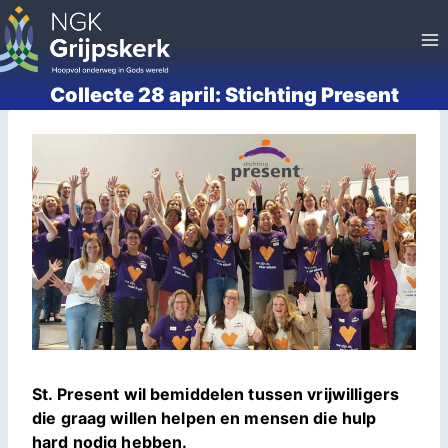
Doorgaan
naar
inhoud
Collecte 28 april: Stichting Present
St. Present wil bemiddelen tussen vrijwilligers
die graag willen helpen en mensen die hulp
hard nodig hebben.