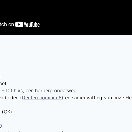
m
oet
 – Dit huis, een herberg onderweg
 Geboden (
Deuteronomium 5
) en samenvatting van onze He
3 (GK)
0