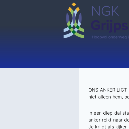
Doorgaan
naar
inhoud
ONS ANKER LIGT
niet alleen hem, o
In een diep dal s
anker reikt naar d
Je krijgt als kijke