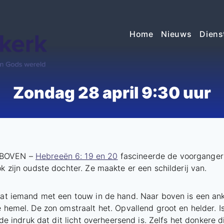
Home
Nieuws
Diens
Zondag 28 april 9:30 uur
 BOVEN –
Hebreeën 6: 19 en 20
fascineerde de voorganger a
ok zijn oudste dochter. Ze maakte er een schilderij van.
taat iemand met een touw in de hand. Naar boven is een ank
e hemel. De zon omstraalt het. Opvallend groot en helder. I
r de indruk dat dit licht overheersend is. Zelfs het donkere 