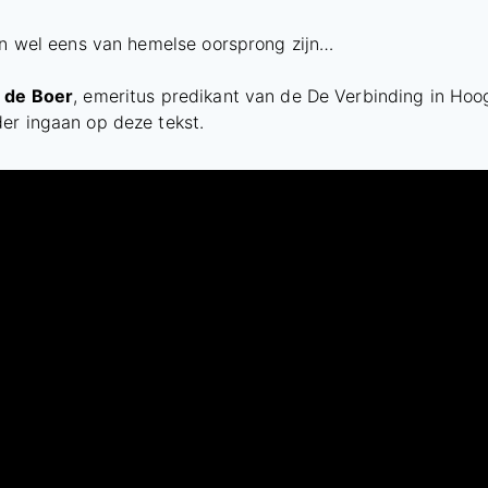
kon wel eens van hemelse oorsprong zijn…
 de Boer
, emeritus predikant van de De Verbinding in Hoog
er ingaan op deze tekst.