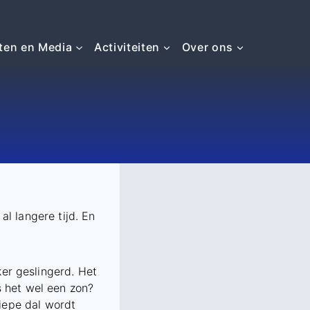
ten en Media
Activiteiten
Over ons
l langere tijd. En
er geslingerd. Het
s het wel een zon?
diepe dal wordt