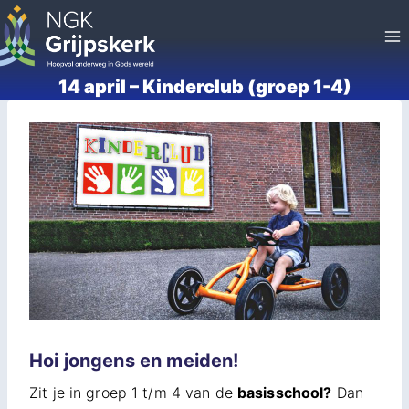
Doorgaan
naar
inhoud
14 april – Kinderclub (groep 1-4)
Hoi jongens en meiden!
Zit je in groep 1 t/m 4 van de
basisschool?
Dan