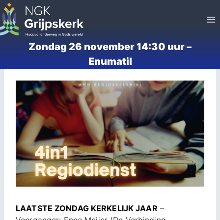
Doorgaan
naar
inhoud
Zondag 26 november 14:30 uur –
Enumatil
LAATSTE ZONDAG KERKELIJK JAAR
–
Voorganger: Enno Meijer (De Verbinding