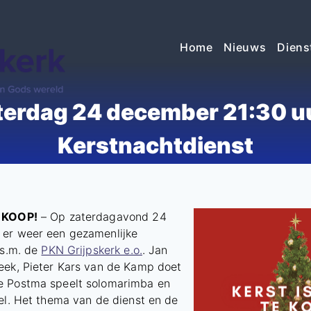
Home
Nieuws
Diens
terdag 24 december 21:30 uu
Kerstnachtdienst
E KOOP!
– Op zaterdagavond 24
er weer een gezamenlijke
.s.m. de
PKN Grijpskerk e.o.
. Jan
eek, Pieter Kars van de Kamp doet
e Postma speelt solomarimba en
el. Het thema van de dienst en de