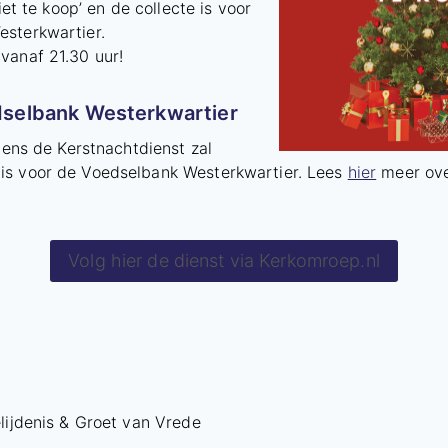
niet te koop’ en de collecte is voor
sterkwartier.
vanaf 21.30 uur!
dselbank Westerkwartier
jdens de Kerstnachtdienst zal
s voor de Voedselbank Westerkwartier. Lees
hier
meer ove
Volg hier de dienst via Kerkomroep.nl
lijdenis & Groet van Vrede