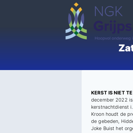
Doorgaan
naar
inhoud
Za
KERST IS NIET T
december 2022 is 
kerstnachtdienst i
Kroon houdt de pr
de gebeden, Hidd
Joke Buist het org